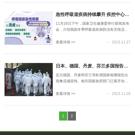
升，预计我国的新冠疫情可能会出现一定幅
主
度的回升。
要
急性呼吸道疾病持续攀升 疾控中心建议接种疫苗
传
染
11月26日下午，国家卫生健康委举行新闻发布
源
会，介绍我国冬季呼吸道疾病防治有关情况。
患
国家卫生健康委新闻发言人米锋表示，监测显
者
示，近期，我国呼吸道感染性疾病以流感为
查看详情 >>
2023.11.27
在
主。
发
病
前
日本、德国、丹麦、芬兰多国报告出现禽流感疫情
1
近日德国、丹麦和芬兰等欧洲国家相继报告出
天
现禽流感疫情。相关国家政府部门已展开动物
至
扑杀、疫情排查等工作，并呼吁养殖户提高警
发
惕。 在亚洲地区，日本农林水产省11月25日
查看详情 >>
2023.11.26
病
说，南部九州地区佐贺县鹿岛市一个农场确认
后
暴发高致病性禽流感疫情。这是日本今年秋冬
5
以来报告的首起禽流感疫情。
天
1
2
都
具
有