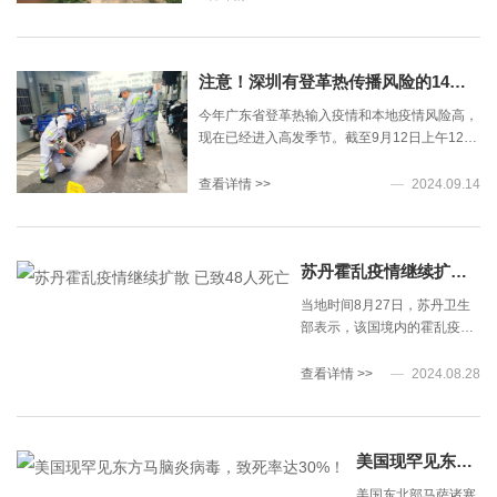
媒
传
染
注意！深圳有登革热传播风险的14个社区，注意清积水、防叮咬
病
由
今年广东省登革热输入疫情和本地疫情风险高，
于
现在已经进入高发季节。截至9月12日上午12
会
时，深圳市14个社区正在开展登革热本地病例疫
剧
情处置，存在登革热传播风险，请市民注意做好
查看详情 >>
2024.09.14
烈
清积水、防叮咬等防范。
疼
痛
又
苏丹霍乱疫情继续扩散 已致48人死亡
会
被
当地时间8月27日，苏丹卫生
称
部表示，该国境内的霍乱疫情
为
还在继续扩散，目前已报告
骨
1223例霍乱病例，其中死亡病
查看详情 >>
2024.08.28
热
例48例。
登
革
热
美国现罕见东方马脑炎病毒，致死率达30%！
的
美国东北部马萨诸塞