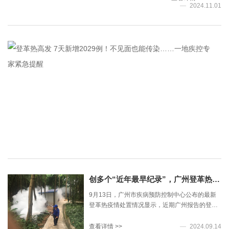
2024.11.01
供支持。
登
登
革
热
是
查
看
一
详
种
情
由
>>
登
2024.11.01
革
病
毒
引
创多个“近年最早纪录”，广州登革热进入高发期！广州市疾控中心呼吁
起
的
9月13日，广州市疾病预防控制中心公布的最新
急
登革热疫情处置情况显示，近期广州报告的登革
性
热本地病例涉及11区76个街镇，输入病例涉及10
虫
区30街镇，为近期新高。
查看详情 >>
2024.09.14