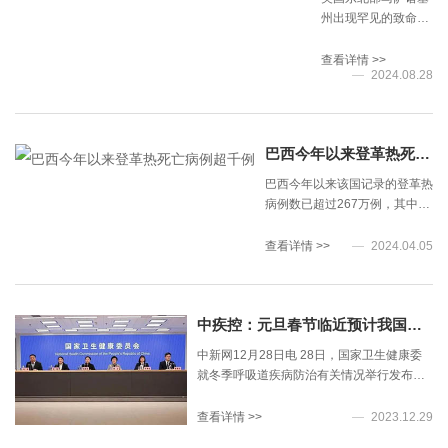
潜
州出现罕见的致命性
伏
疾病——东方马脑炎
期
（EEE）病例，一名
查看详情 >>
一
2024.08.28
来自牛津镇的男子感
般
染了这种疾病，这是
为
自2020年以来该州发
1~
现的首例人类感染病
天
巴西今年以来登革热死亡病例超千例
例。由于“整个洲都有
多
蚊子检出阳性”，为避
巴西今年以来该国记录的登革热
数
免疫情扩大， 马萨诸
病例数已超过267万例，其中有
为
塞州4个高风险城镇
1020例死亡病例，另有约千例
5~
已实施夜间封锁。
疑似登革热死亡病例正在排查
天
查看详情 >>
2024.04.05
中。
患
者
和
中疾控：元旦春节临近预计我国新冠疫情可能会出现一定幅度的回升
无
症
中新网12月28日电 28日，国家卫生健康委
状
就冬季呼吸道疾病防治有关情况举行发布
感
会。中国疾控中心传染病管理处呼吸道传染
染
病室主任彭质斌在会上表示，元旦春节假期
查看详情 >>
2023.12.29
者
临近，春运即将开始，人员流动将大幅上
为