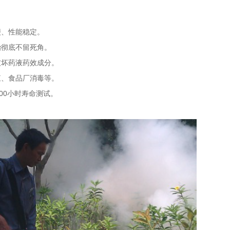
便、性能稳定。
治彻底不留死角。
破坏药液药效成分。
殖、食品厂消毒等。
000小时寿命测试。